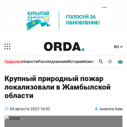
Ордынка
Новости
Расследования
Истории
Комментарии
Бизнес 
Крупный природный пожар
локализовали в Жамбылской
области
04 августа 2023
16:02
Анжела Ким