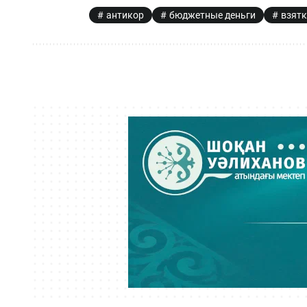
антикор
бюджетные деньги
взят