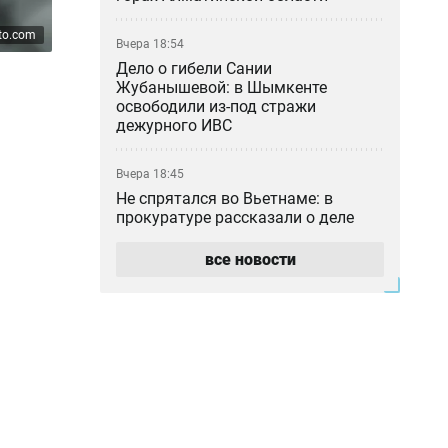
to.com
Вчера 18:54
Дело о гибели Сании
Жубанышевой: в Шымкенте
освободили из-под стражи
дежурного ИВС
Вчера 18:45
Не спрятался во Вьетнаме: в
прокуратуре рассказали о деле
блогера Кайсара Камзы
все новости
Вчера 18:00
Курильщик поджёг, владелец не
уберёг: кто ответил за сгоревшую
Audi в Астане
Вчера 17:33
Скандал в Алматы: шестилетний
особенный ребёнок сбежал из