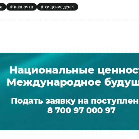
ка
казпочта
хищение денег