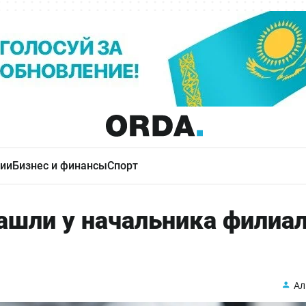
ии
Бизнес и финансы
Спорт
шли у начальника филиа
Ал