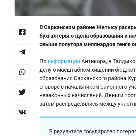
В Сарканском районе Жетысу раскр
бухгалтеры отдела образования и на
свыше полутора миллиардов тенге о
По
информации
Антикора, в Талдыко
делу о масштабном хищении бюджетн
образования Сарканского района Ку
сговоре с начальником районного уч
незаконных начислений. Деньги пост
затем распределялись между участ
В результате государство потеря