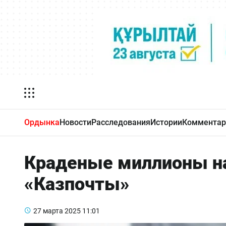
Ордынка
Новости
Расследования
Истории
Комментар
Краденые миллионы на
«Казпочты»
27 марта 2025
11:01