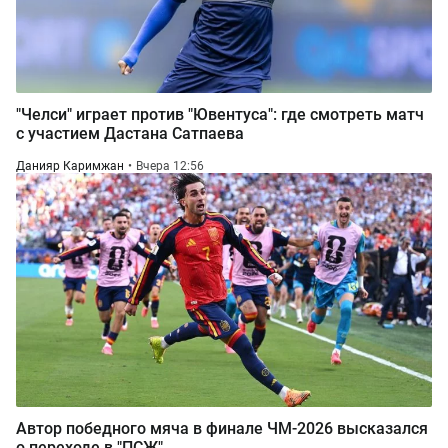
"Челси" играет против "Ювентуса": где смотреть матч
с участием Дастана Сатпаева
Данияр Каримжан
Вчера 12:56
Автор победного мяча в финале ЧМ-2026 высказался
о переходе в "ПСЖ"