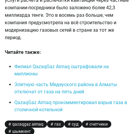
услуги расчёта и распечатки квитанций через частные
компании-посредники было заложено более 42,3
миллиарда тенге. Это в восемь раз больше, чем
компания предусмотрела на всё строительство и
модернизацию газовых сетей в стране за тот же
период.
Читайте также:
Филиал QazaqGaz Aimaq оштрафовали на
миллионы
Элитную часть Медеуского района в Алматы
отключат от газа на пять дней
QazaqGaz Aimaq прокомментировал взрыв газа в
столичной котельной
qazaqgaz aimaq
газ
суд
счетчики
шымкент