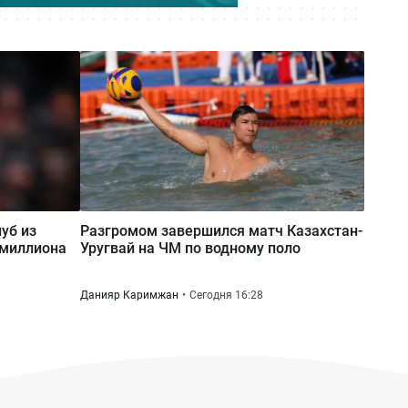
Сегодня 09:46
Блогер-миллионник Кайсар Камза
летит домой под конвоем
уб из
Разгромом завершился матч Казахстан-
 миллиона
Уругвай на ЧМ по водному поло
Данияр Каримжан
Сегодня 16:28