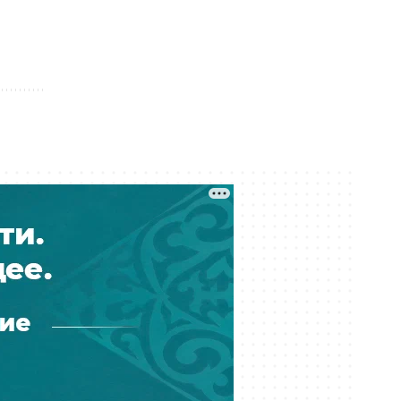
Сегодня 11:07
Массовые увольнения, угрозы и
проверки: на что жалуются врачи
поликлиники № 1 Алматы
Сегодня 10:59
Обещал квартиру на Кипре:
Интерпол вернул в Казахстан
подозреваемого в мошенничестве
Сегодня 10:27
К чему придёт суд? Астанчанка
требует компенсацию за
утонувшую во время ливня
иномарку
Сегодня 10:17
Почти 180 млрд тенге за полгода:
почему казахстанцы всё больше
тратят на ремонт авто