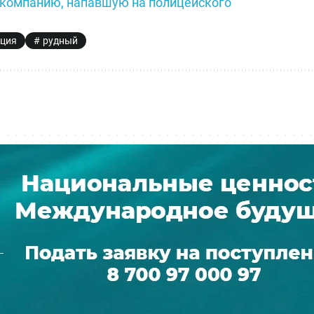
 компанию, напавшую на полицейского
ция
рудный