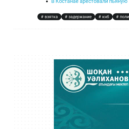
В Костанае арестовали пьяную
взятка
задержание
кнб
поли