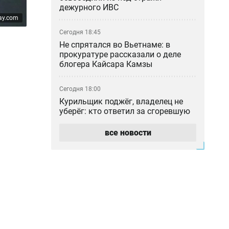
дежурного ИВС
ay.com
Сегодня 18:45
Не спрятался во Вьетнаме: в
прокуратуре рассказали о деле
блогера Кайсара Камзы
Сегодня 18:00
Курильщик поджёг, владелец не
уберёг: кто ответил за сгоревшую
Audi в Астане
все новости
Сегодня 17:33
Скандал в Алматы: шестилетний
особенный ребёнок сбежал из
центра реабилитации и потерялся
Сегодня 17:17
Пакет акций ERG всё-таки перешёл
в собственность «Самрук-Казына»