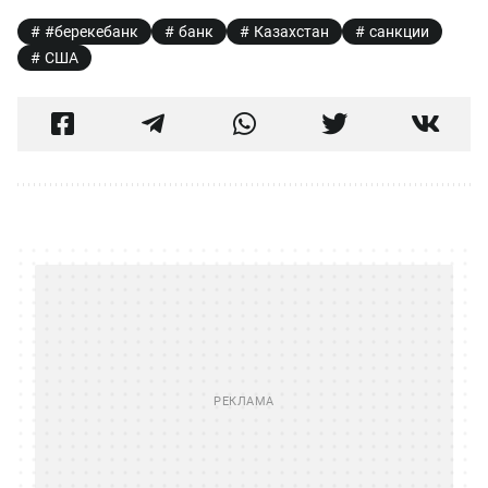
#берекебанк
банк
Казахстан
санкции
США