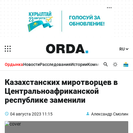
Ордынка
Новости
Расследования
Истории
Комментарии
Бизнес 
Казахстанских миротворцев в
Центральноафриканской
республике заменили
04 августа 2023
11:15
Александр Смолин