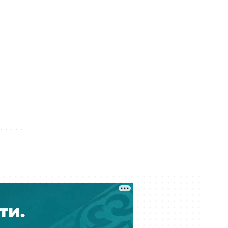
Сатыбалды «Байсат» в Алматы
продали за миллиарды тенге
Вчера 15:45
Сотни жителей Усть-Каменогорска
до сих пор остаются без света
после урагана
Вчера 15:19
Стал известен полный список
обладателей грантов на 2026 год в
Казахстане
Вчера 14:55
В Казахстане подешевели
лекарства: цены снизили более
чем на 20 %
Вчера 14:12
Борьба за танк в Темиртау: аким