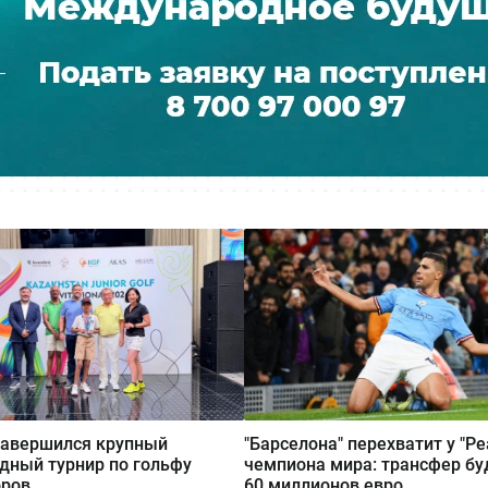
завершился крупный
"Барселона" перехватит у "Ре
ный турнир по гольфу
чемпиона мира: трансфер бу
оров
60 миллионов евро