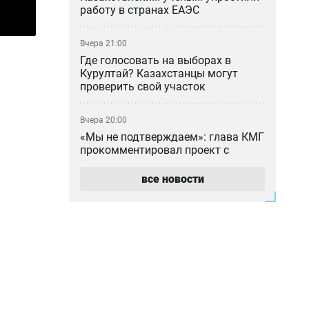
работу в странах ЕАЭС
Вчера 21:00
Где голосовать на выборах в
Курултай? Казахстанцы могут
проверить свой участок
Вчера 20:00
«Мы не подтверждаем»: глава КМГ
прокомментировал проект с
ExxonMobil на 80 млрд долларов
все новости
Вчера 18:42
Общественными работами
наказали мужчину в Алматинской
области за сталкинг
Вчера 17:42
Семья Нурай Серикбай
потребовала более 10 млрд тенге: