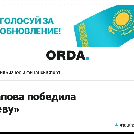
ии
Бизнес и финансы
Спорт
апова победила
еву»
#{auth