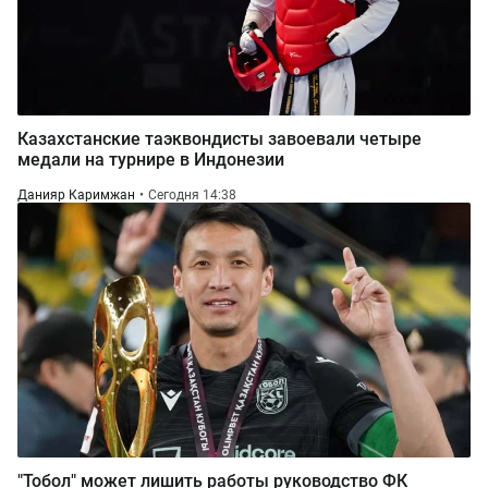
Казахстанские таэквондисты завоевали четыре
медали на турнире в Индонезии
Данияр Каримжан
Сегодня 14:38
"Тобол" может лишить работы руководство ФК