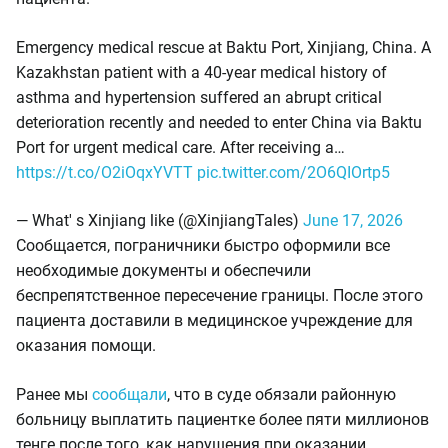
Emergency medical rescue at Baktu Port, Xinjiang, China. A
Kazakhstan patient with a 40-year medical history of
asthma and hypertension suffered an abrupt critical
deterioration recently and needed to enter China via Baktu
Port for urgent medical care. After receiving a…
https://t.co/O2iOqxYVTT
pic.twitter.com/2O6QIOrtp5
— What' s Xinjiang like (@XinjiangTales)
June 17, 2026
Сообщается, пограничники быстро оформили все
необходимые документы и обеспечили
беспрепятственное пересечение границы. После этого
пациента доставили в медицинское учреждение для
оказания помощи.
Ранее мы
сообщали
, что в суде обязали районную
больницу выплатить пациентке более пяти миллионов
тенге после того, как нарушения при оказании