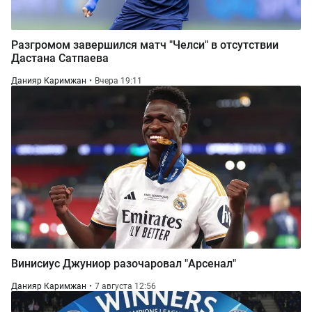
Разгромом завершился матч "Челси" в отсутствии
Дастана Сатпаева
Данияр Каримжан
Вчера 19:11
Винисиус Джуниор разочаровал "Арсенал"
Данияр Каримжан
7 августа 12:56