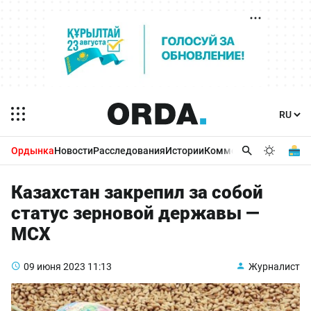
Ордынка
Новости
Расследования
Истории
Комментарии
Бизнес 
Казахстан закрепил за собой
статус зерновой державы —
МСХ
09 июня 2023
11:13
Журналист