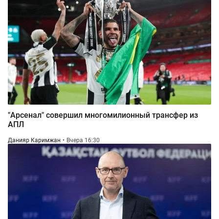
"Арсенал" совершил многомилионный трансфер из
АПЛ
Данияр Каримжан
Вчера 16:30