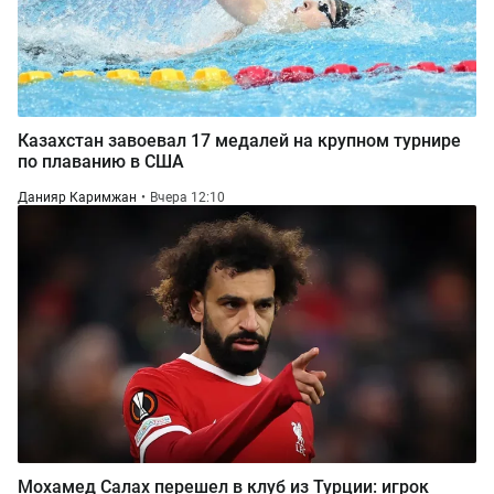
Казахстан завоевал 17 медалей на крупном турнире
по плаванию в США
Данияр Каримжан
Вчера 12:10
Мохамед Салах перешел в клуб из Турции: игрок