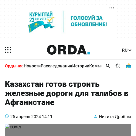
Ордынка
Новости
Расследования
Истории
Комментарии
Бизнес 
Казахстан готов строить
железные дороги для талибов в
Афганистане
25 апреля 2024
14:11
Никита Дробны