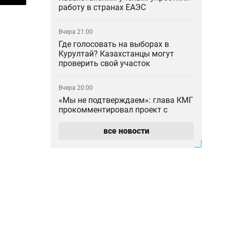
работу в странах ЕАЭС
Вчера 21:00
Где голосовать на выборах в
Курултай? Казахстанцы могут
проверить свой участок
Вчера 20:00
«Мы не подтверждаем»: глава КМГ
прокомментировал проект с
ExxonMobil на 80 млрд долларов
все новости
Вчера 18:42
Общественными работами
наказали мужчину в Алматинской
области за сталкинг
Вчера 17:42
Семья Нурай Серикбай
потребовала более 10 млрд тенге: