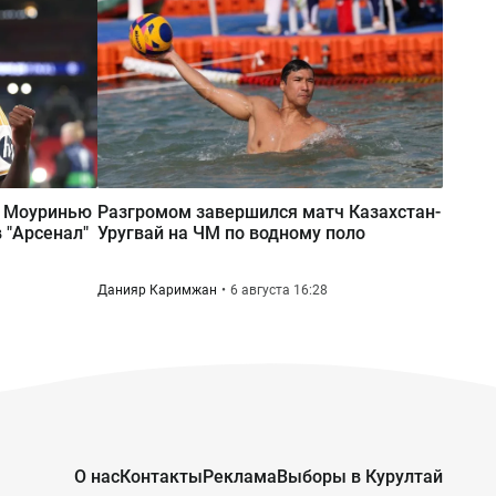
родственников, учителей и
одноклассников
Вчера 12:15
Серный конфликт: ExxonMobil
предложила Казахстану проект на
$80 млрд в обмен на закрытие
споров
е Моуринью
Разгромом завершился матч Казахстан-
в "Арсенал"
Уругвай на ЧМ по водному поло
Данияр Каримжан
6 августа 16:28
О нас
Контакты
Реклама
Выборы в Курултай