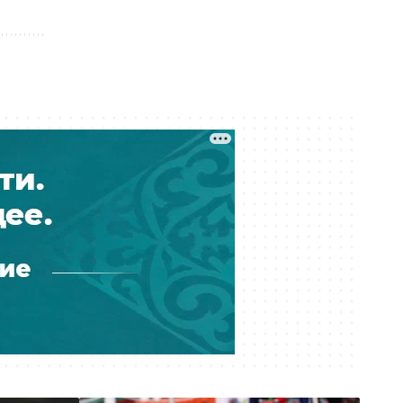
пообещал не сносить скандально
известный объект
Вчера 14:00
Ожидаемая перестановка:
Атырауский НПЗ возглавил
Муратжан Мусайбеков
Вчера 13:10
Операторов связи в Казахстане
заставили учитывать риски сбоев
и подмены номеров
Вчера 12:41
Чемпион Евро-88 будет
тренировать сборную Казахстана
по футболу
Вчера 12:40
В престижной школе Таиланда
школьник застрелил