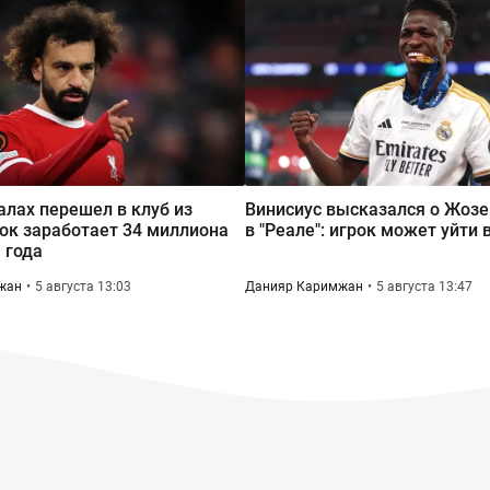
лах перешел в клуб из
Винисиус высказался о Жоз
рок заработает 34 миллиона
в "Реале": игрок может уйти 
 года
жан
5 августа 13:03
Данияр Каримжан
5 августа 13:47