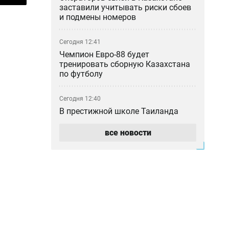
заставили учитывать риски сбоев
и подмены номеров
Сегодня 12:41
Чемпион Евро-88 будет
тренировать сборную Казахстана
по футболу
Сегодня 12:40
В престижной школе Таиланда
школьник застрелил
родственников, учителей и
все новости
одноклассников
Сегодня 12:15
Серный конфликт: ExxonMobil
предложила Казахстану проект на
$80 млрд в обмен на закрытие
споров