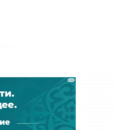
Сегодня 09:31
Более 500 рабочих Кашагана не
могут получить компенсацию за
отменённый ремонт
Сегодня 09:30
От компании-новичка до
контракта на 7,1 млрд: кто
занимается озеленением Актау
Сегодня 08:30
Кадровый голод в сельской
медицине: почему 94 %
укомплектованности не спасают
пациентов
Сегодня 08:18
Трамп закрыл лазейку для
получения гражданства США через
роды