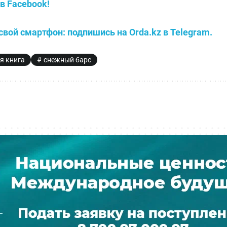
в Facebook!
свой смартфон: подпишись на Orda.kz в Telegram.
я книга
снежный барс