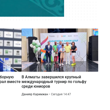
Сегодня 06:24
Жара и ветер — прогноз погоды на
7 августа
сборную
В Алматы завершился крупный
грал вместе
международный турнир по гольфу
среди юниоров
Данияр Каримжан
Сегодня 14:47