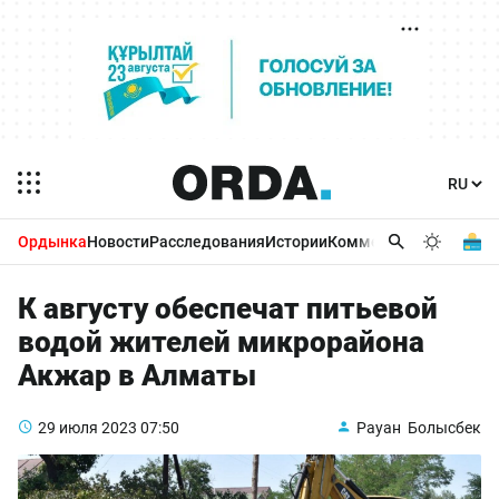
Ордынка
Новости
Расследования
Истории
Комментарии
Бизнес 
К августу обеспечат питьевой
водой жителей микрорайона
Акжар в Алматы
29 июля 2023
07:50
Рауан Болысбек