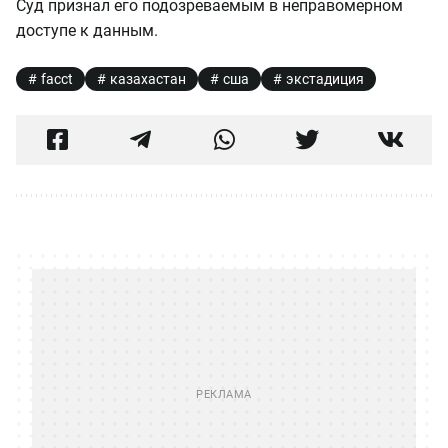
Суд признал его подозреваемым в неправомерном
доступе к данным.
facct
казахастан
сша
экстадиция