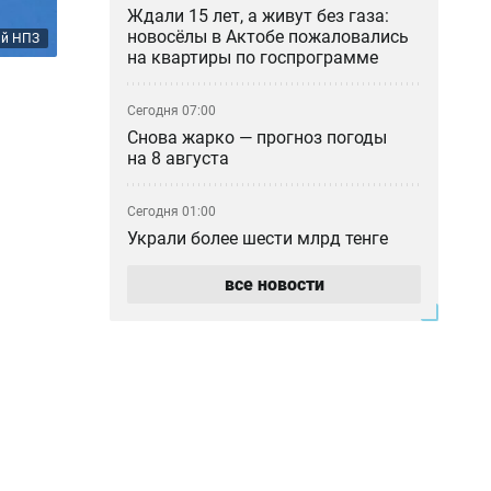
Ждали 15 лет, а живут без газа:
новосёлы в Актобе пожаловались
ий НПЗ
на квартиры по госпрограмме
Сегодня 07:00
Снова жарко — прогноз погоды
на 8 августа
Сегодня 01:00
Украли более шести млрд тенге
при реконструкции водовода: в
Атырау вынесли приговор
все новости
Вчера 23:30
Баскетбольный клуб «Астана»
остался без финансирования —
игроки обратились к Токаеву
Вчера 22:00
Казахстанским учёным упростили