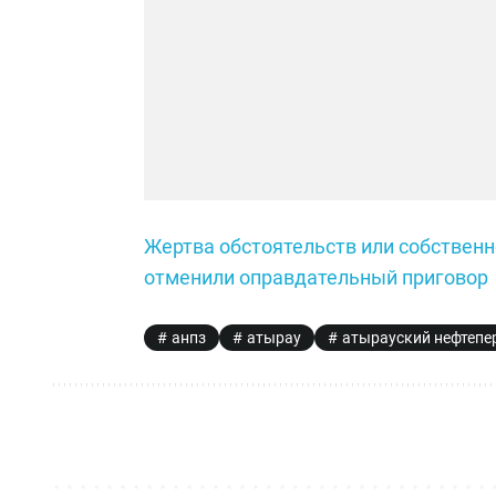
Жертва обстоятельств или собствен
отменили оправдательный приговор
анпз
атырау
атырауский нефтеп