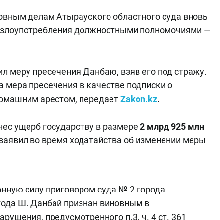
ловным делам Атырауского областного суда вновь
е злоупотребления должностными полномочиями —
ил меру пресечения Данбаю, взяв его под стражу.
а мера пресечения в качестве подписки о
домашним арестом, передает
Zakon.kz
.
нес ущерб государству в размере
2 млрд 925 млн
н заявил во время ходатайства об изменении меры
онную силу приговором суда № 2 города
 года Ш. Данбай признан виновным в
рушения, предусмотренного п.3. ч. 4 ст. 361