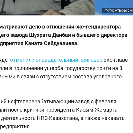
Фото: Атырауск
матривают дело в отношении экс-гендиректора
го завода Шухрата Данбая и бывшего директора
едприятия Каната Сейдуалиева.
суде
отменили оправдательный приговор
экс-главе
яли в причинении ущерба государству почти на 3
вными в связи с отсутствием состава уголовного
кий нефтеперерабатывающий завод с февраля
олили после критики президента Касым-Жомарта
 деятельность НПЗ Казахстана, а также наказать
предприятия.