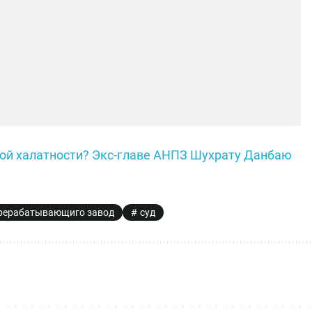
ной халатности? Экс-главе АНПЗ Шухрату Данбаю
ерерабатывающиго завод
суд