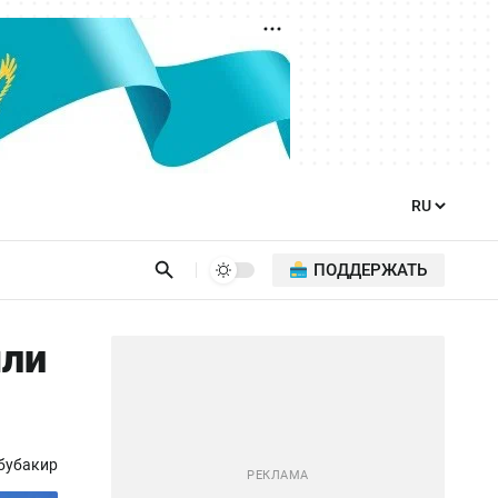
ПОДДЕРЖАТЬ
яли
бубакир