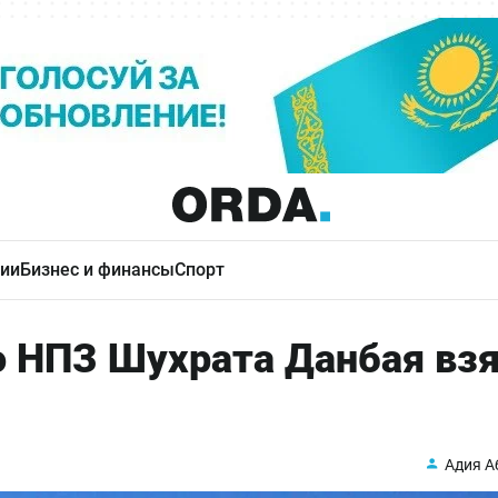
ии
Бизнес и финансы
Спорт
о НПЗ Шухрата Данбая вз
Адия А