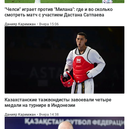
"Челси" играет против "Милана": где и во сколько
смотреть матч с участием Дастана Сатпаева
Данияр Каримжан
Вчера 15:06
Казахстанские таэквондисты завоевали четыре
медали на турнире в Индонезии
Данияр Каримжан
Вчера 14:38