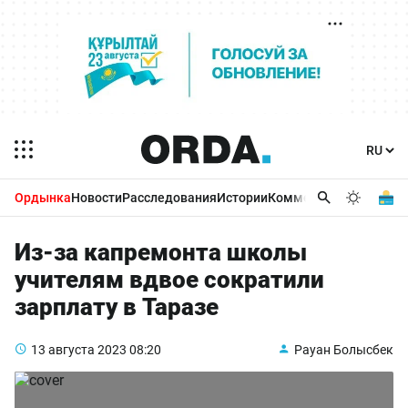
Ордынка
Новости
Расследования
Истории
Комментарии
Бизнес 
Из-за капремонта школы
учителям вдвое сократили
зарплату в Таразе
13 августа 2023
08:20
Рауан Болысбек