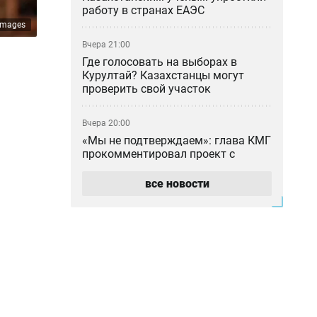
работу в странах ЕАЭС
 Images
Вчера 21:00
Где голосовать на выборах в
Курултай? Казахстанцы могут
проверить свой участок
Вчера 20:00
«Мы не подтверждаем»: глава КМГ
прокомментировал проект с
ExxonMobil на 80 млрд долларов
все новости
Вчера 18:42
Общественными работами
наказали мужчину в Алматинской
области за сталкинг
Вчера 17:42
Семья Нурай Серикбай
потребовала более 10 млрд тенге: