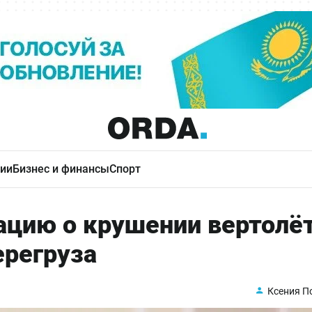
ии
Бизнес и финансы
Спорт
ацию о крушении вертолё
ерегруза
Ксения П