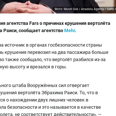
Фото: Murat Gok / Anadolu Agency / Getty
ия агентства Fars о причинах крушения вертолёта
 Раиси, сообщает агентство
Mehr
.
на источник в органах госбезопасности страны
ень крушения перевозил на два пассажира больше
о также сообщало, что вертолёт разбился из-за
ную высоту и врезался в горы.
ьного штаба Вооружённых сил отвергает
ушения вертолёта Эбрахима Раиси. То, что в
тся о нахождении двух лишних человек в
ла безопасности и это называется в качестве
олета, не соответствует действительности», —