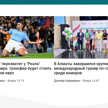
 перехватит у "Реала"
В Алматы завершился круп
ира: трансфер будет стоить
международный турнир по г
ов евро
среди юниоров
жан
Вчера 13:15
Данияр Каримжан
Вчера 14:47