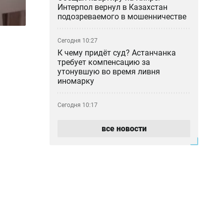
Интерпол вернул в Казахстан
подозреваемого в мошенничестве
Сегодня 10:27
К чему придёт суд? Астанчанка
требует компенсацию за
утонувшую во время ливня
иномарку
Сегодня 10:17
Почти 180 млрд тенге за полгода:
почему казахстанцы всё больше
все новости
тратят на ремонт авто
Сегодня 09:46
Блогер-миллионник Кайсар Камза
летит домой под конвоем
Сегодня 08:59
Прикладная криптография и