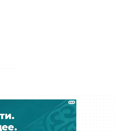
«Казахмыс» приступил к
строительству самого глубокого
шахтного ствола в Казахстане
Вчера 18:37
Азиатский клещ научился
размножаться бесполым путём —
учёные
Вчера 17:40
Почти 600 квартир возвели для
очередников в алматинском
микрорайоне Калкаман-2
Вчера 17:30
Более 20 членов ОПГ осудили за
мошенничество с кредитами на
два млрд тенге
Вчера 17:30