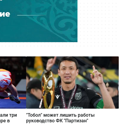
Град с яйцо и упавшие на авто
деревья: улицы Усть-Каменогорска
вновь затопило
али три
"Тобол" может лишить работы
ре в
руководство ФК "Партизан"