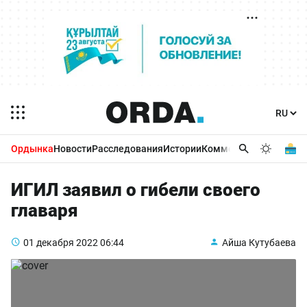
Ордынка
Новости
Расследования
Истории
Комментарии
Бизнес 
ИГИЛ заявил о гибели своего
главаря
01 декабря 2022
06:44
Айша Кутубаева