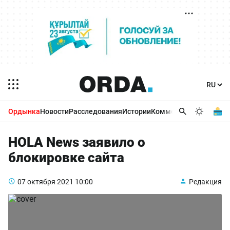
Ордынка
Новости
Расследования
Истории
Комментарии
Бизнес 
HOLA News заявило о
блокировке сайта
07 октября 2021
10:00
Редакция