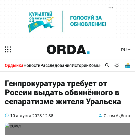
Ордынка
Новости
Расследования
Истории
Комментарии
Бизнес 
Генпрокуратура требует от
России выдать обвинённого в
сепаратизме жителя Уральска
10 августа 2023
12:38
Сіләм Ақбота