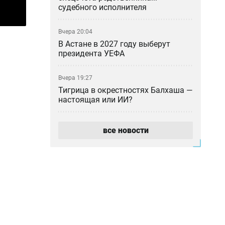
судебного исполнителя
Вчера 20:04
В Астане в 2027 году выберут
президента УЕФА
Вчера 19:27
Тигрица в окрестностях Балхаша —
настоящая или ИИ?
Вчера 18:46
все новости
«Казахмыс» приступил к
строительству самого глубокого
шахтного ствола в Казахстане
Вчера 18:37
Азиатский клещ научился
размножаться бесполым путём —
учёные