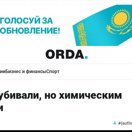
ии
Бизнес и финансы
Спорт
 убивали, но химическим
и
#{auth