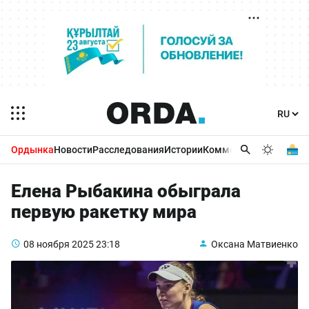
Ордынка
Новости
Расследования
Истории
Комментарии
Бизнес 
Елена Рыбакина обыграла
первую ракетку мира
08 ноября 2025
23:18
Оксана Матвиенко