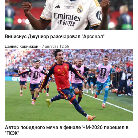
Винисиус Джуниор разочаровал "Арсенал"
Данияр Каримжан
7 августа 12:56
Автор победного мяча в финале ЧМ-2026 перешел в
"ПСЖ"