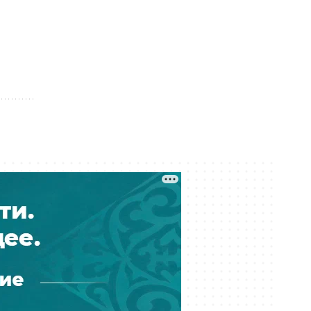
Вчера 15:00
Мировые звёзды «критикуют»
Казахстан: в соцсетях
распространили новую волну
дипфейков
Вчера 14:03
Выбиты зубы, сломана челюсть:
детали истории ребенка, сбитого
на велосипеде в Актобе
Вчера 12:53
Река Есиль в Астане «зацвела»: что
произошло и опасно ли это
Вчера 12:37
Проезд по БАКАД подорожает
вдвое с 10 августа 2026 года
Вчера 12:36