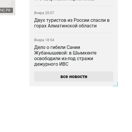
ЧС РК
Вчера 20:07
Двух туристов из России спасли в
горах Алматинской области
Вчера 18:54
Дело о гибели Сании
Жубанышевой: в Шымкенте
освободили из-под стражи
дежурного ИВС
все новости
Вчера 18:45
Не спрятался во Вьетнаме: в
прокуратуре рассказали о деле
блогера Кайсара Камзы
Вчера 18:00
Курильщик поджёг, владелец не
уберёг: кто ответил за сгоревшую
Audi в Астане