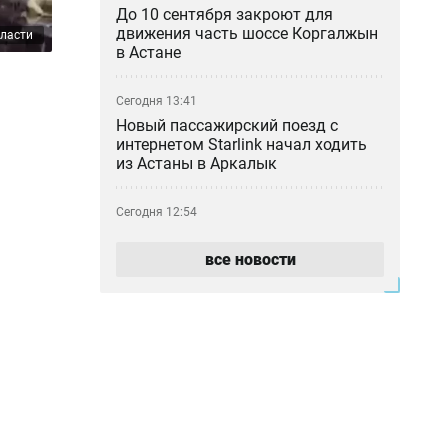
До 10 сентября закроют для
движения часть шоссе Коргалжын
бласти
в Астане
Сегодня 13:41
Новый пассажирский поезд с
интернетом Starlink начал ходить
из Астаны в Аркалык
Сегодня 12:54
Казино построят в Алматинской
области: местные жители
все новости
опасаются роста лудомании
Сегодня 11:22
«Как 50 таблеток оказались в
камере?»: мать умершей в ИВС
девушки отреагировала на
освобождение сотрудника