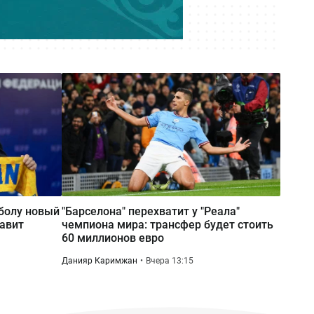
потребовала более 10 млрд тенге:
как развивается резонансное дело
Вчера 17:40
Две трагедии за два дня:
сотрудники «Казахтелекома»
погибли на работе в регионах
тболу новый
"Барселона" перехватит у "Реала"
авит
чемпиона мира: трансфер будет стоить
60 миллионов евро
Данияр Каримжан
Вчера 13:15