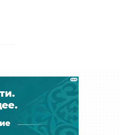
Казахстанским учёным упростили
работу в странах ЕАЭС
Вчера 21:00
Где голосовать на выборах в
Курултай? Казахстанцы могут
проверить свой участок
Вчера 20:00
«Мы не подтверждаем»: глава КМГ
прокомментировал проект с
ExxonMobil на 80 млрд долларов
Вчера 18:42
Общественными работами
наказали мужчину в Алматинской
области за сталкинг
Вчера 17:42
Семья Нурай Серикбай