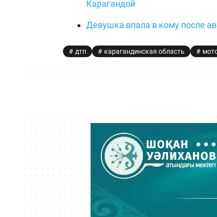
Карагандой
Девушка впала в кому после ав
дтп
карагандинская область
мот