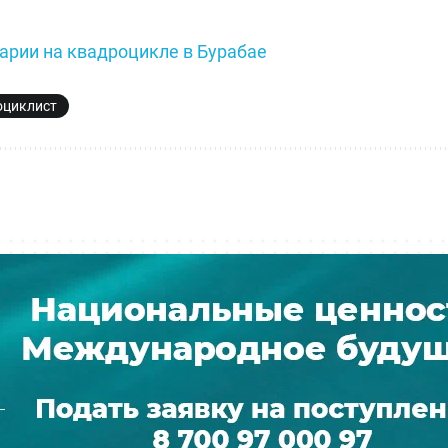
арии на квадроцикле в Бурабае
оциклист