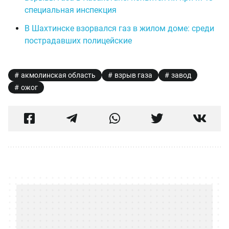
специальная инспекция
В Шахтинске взорвался газ в жилом доме: среди
пострадавших полицейские
акмолинская область
взрыв газа
завод
ожог