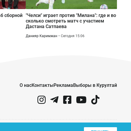
Сегодня 09:31
б сборной
"Челси" играет против "Милана": где и во
Более 500 рабочих Кашагана не
сколько смотреть матч с участием
могут получить компенсацию за
Дастана Сатпаева
отменённый ремонт
Данияр Каримжан
Сегодня 15:06
О нас
Контакты
Реклама
Выборы в Курултай