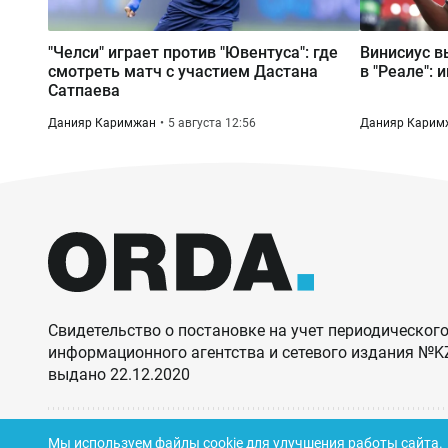
"Челси" играет против "Ювентуса": где
Винисиус в
смотреть матч с участием Дастана
в "Реале": 
Сатпаева
Данияр Каримжан
5 августа 12:56
Данияр Карим
Свидетельство о постановке на учет периодического
информационного агентства и сетевого издания №
выдано 22.12.2020
Мы используем файлы cookie для улучшения работы сайта.
© ORDA,
2026
.
Правила использования материалов