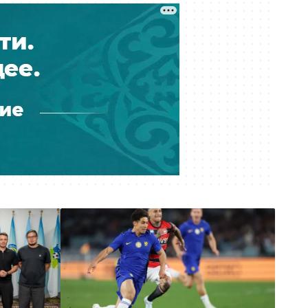
счастливое детство
Сегодня 11:06
Дозорные, мотопатрули и оружие:
в Кызылординской области нашли
подпольный золотой прииск
Сегодня 10:46
Сколько стоит собрать ребёнка в
школу в Казахстане и где выгоднее
покупать
Сегодня 10:37
В Казахстане начинают отменять
СОР и СОЧ
Сегодня 09:49
Забил бывшую жену битой во
дворе: мужчину в области Абай
приговорили к 12 годам