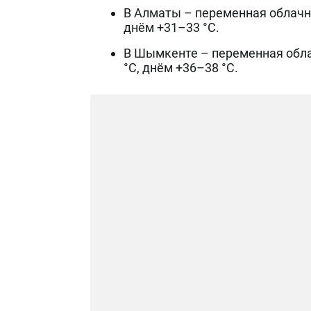
В Алматы – переменная облачно
днём +31–33 °C.
В Шымкенте – переменная обла
°C, днём +36–38 °C.