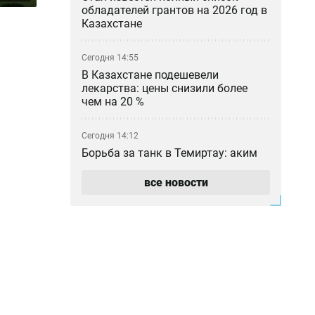
обладателей грантов на 2026 год в
Казахстане
Сегодня 14:55
В Казахстане подешевели
лекарства: цены снизили более
чем на 20 %
Сегодня 14:12
Борьба за танк в Темиртау: аким
пообещал не сносить скандально
известный объект
все новости
Сегодня 14:00
Ожидаемая перестановка:
Атырауский НПЗ возглавил
Муратжан Мусайбеков
Сегодня 13:10
Операторов связи в Казахстане