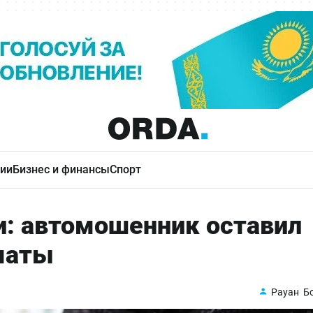
ии
Бизнес и финансы
Спорт
и: автомошенник оставил
маты
Рауан Б