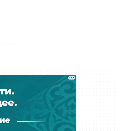
Казахстану
Вчера 16:40
КНБ и военные избавляются от
бесполезных бронежилетов,
противогазов и портретов
Назарбаева