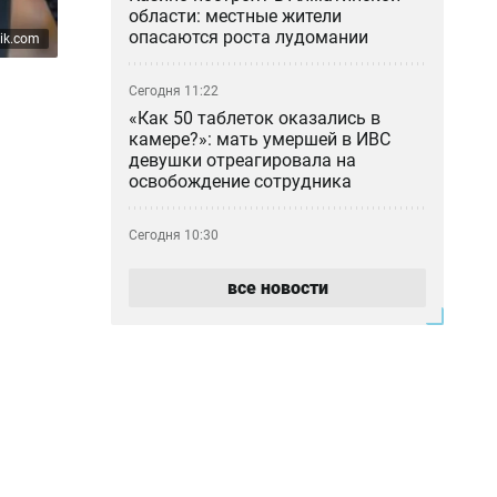
области: местные жители
опасаются роста лудомании
pik.com
Сегодня 11:22
«Как 50 таблеток оказались в
камере?»: мать умершей в ИВС
девушки отреагировала на
освобождение сотрудника
Сегодня 10:30
Фонтаны Алматы не дождались
лета: почему городские объекты
все новости
снова не работают
Сегодня 10:09
«Строительство — это инвестиция
в будущее страны»: интервью с
Мауленом Айманбетовым
Сегодня 10:06