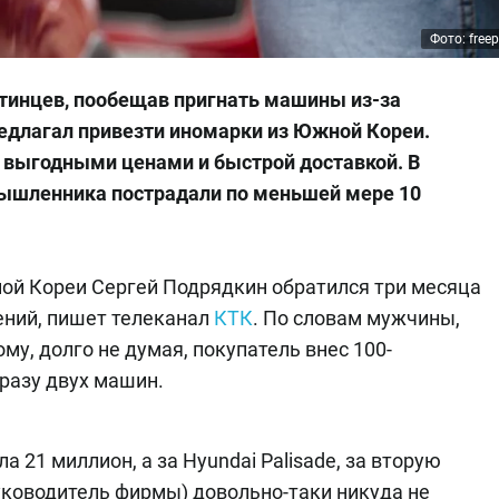
Фото: free
тинцев, пообещав пригнать машины из-за
едлагал привезти иномарки из Южной Кореи.
выгодными ценами и быстрой доставкой. В
мышленника пострадали по меньшей мере 10
ной Кореи Сергей Подрядкин обратился три месяца
ений, пишет телеканал
КТК
. По словам мужчины,
у, долго не думая, покупатель внес 100-
сразу двух машин.
а 21 миллион, а за Hyundai Palisade, за вторую
уководитель фирмы) довольно-таки никуда не