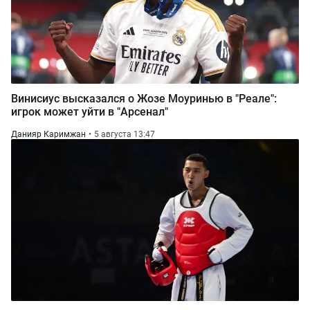
Винисиус высказался о Жозе Моуринью в "Реале":
игрок может уйти в "Арсенал"
Данияр Каримжан
5 августа 13:47