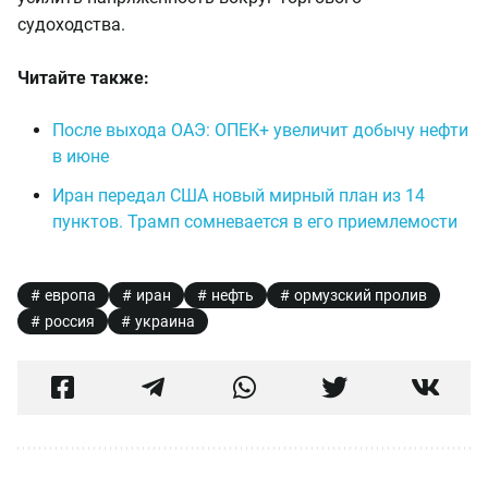
судоходства.
Читайте также:
После выхода ОАЭ: ОПЕК+ увеличит добычу нефти
в июне
Иран передал США новый мирный план из 14
пунктов. Трамп сомневается в его приемлемости
европа
иран
нефть
ормузский пролив
россия
украина