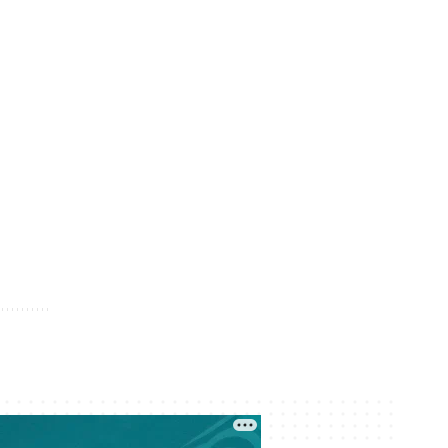
Государственный пакет ERG
передали «Самрук-Казыне» —
экономист