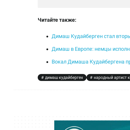
Читайте также:
Димаш Кудайберген стал вторы
Димаш в Европе: немцы исполн
Вокал Димаша Кудайбергена пр
димаш кудайберген
народный артист 