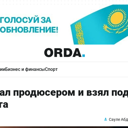
ии
Бизнес и финансы
Спорт
ал продюсером и взял по
та
Сауле Аб