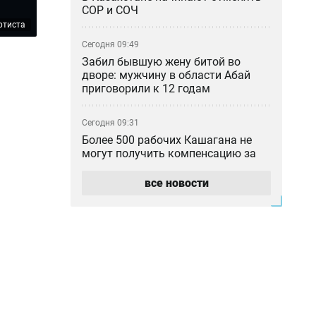
СОР и СОЧ
ртиста
Сегодня 09:49
Забил бывшую жену битой во
дворе: мужчину в области Абай
приговорили к 12 годам
Сегодня 09:31
Более 500 рабочих Кашагана не
могут получить компенсацию за
отменённый ремонт
все новости
Сегодня 09:30
От компании-новичка до
контракта на 7,1 млрд: кто
занимается озеленением Актау
Сегодня 08:30
Кадровый голод в сельской
медицине: почему 94 %