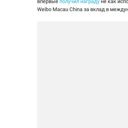
впервые
получил награду
не как исп
Weibo Macau China за вклад в межд