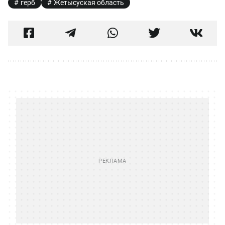
герб
Жетысуская область