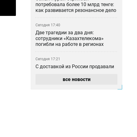
потребовала более 10 млрд тенге:
как развивается резонансное дело
Сегодня 17:40
Две трагедии за два дня:
сотрудники «Казахтелекома»
погибли на работе в регионах
Сегодня 17:21
С доставкой из России продавали
поддельные госномера по
Казахстану
все новости
Сегодня 16:40
КНБ и военные избавляются от
бесполезных бронежилетов,
противогазов и портретов
Назарбаева
Сегодня 16:15