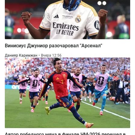
Винисиус Джуниор разочаровал "Арсенал"
Данияр Каримжан
Вчера 12:56
Автор победного мяча в финале ЧМ-2026 перешел в