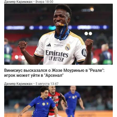
Данияр Каримжан
Вчера 18:00
Винисиус высказался о Жозе Моуринью в "Реале":
игрок может уйти в "Арсенал"
Данияр Каримжан
5 августа 13:47