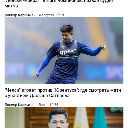
"Левски"-Кайрат" в Лиге чемпионов: назван судья
матча
Данияр Каримжан
4 августа 11:19
"Челси" играет против "Ювентуса": где смотреть матч
с участием Дастана Сатпаева
Данияр Каримжан
Вчера 12:56