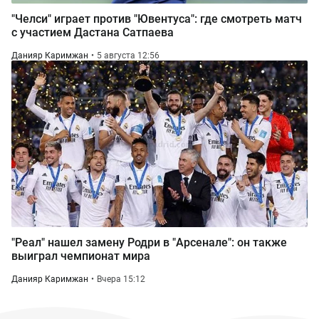
"Челси" играет против "Ювентуса": где смотреть матч
с участием Дастана Сатпаева
Данияр Каримжан
5 августа 12:56
"Реал" нашел замену Родри в "Арсенале": он также
выиграл чемпионат мира
Данияр Каримжан
Вчера 15:12