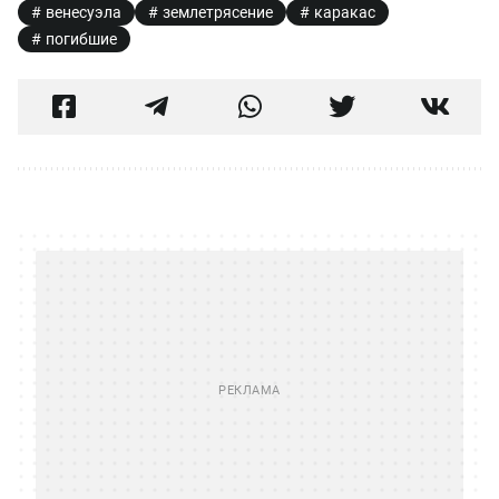
венесуэла
землетрясение
каракас
погибшие