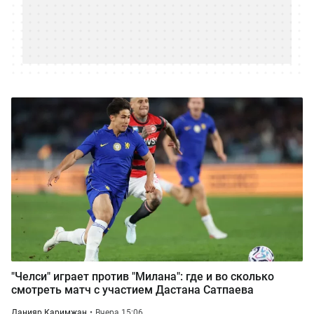
"Челси" играет против "Милана": где и во сколько
смотреть матч с участием Дастана Сатпаева
Данияр Каримжан
Вчера 15:06