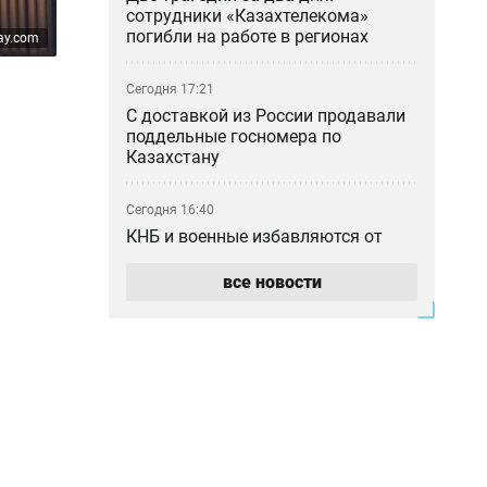
сотрудники «Казахтелекома»
погибли на работе в регионах
ay.com
Сегодня 17:21
С доставкой из России продавали
поддельные госномера по
Казахстану
Сегодня 16:40
КНБ и военные избавляются от
бесполезных бронежилетов,
противогазов и портретов
все новости
Назарбаева
Сегодня 16:15
Бывший рынок Кайрата
Сатыбалды «Байсат» в Алматы
продали за миллиарды тенге
Сегодня 15:45