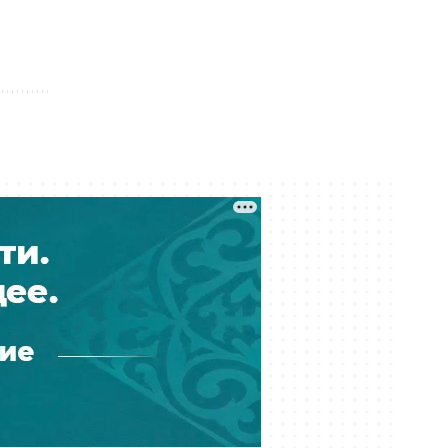
Серный конфликт: ExxonMobil
предложила Казахстану проект на
$80 млрд в обмен на закрытие
споров
Сегодня 12:14
Выше 40 по всей стране: Казахстан
накроет жара с 8 по 10 августа
Сегодня 12:10
Прокуроры просят смягчить
приговор журналистке Александре
Алёховой
Сегодня 12:00
В Текели взялись за
разваливающиеся очистные: во
сколько оценили реконструкцию
Сегодня 11:40