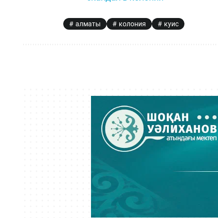
алматы
колония
куис