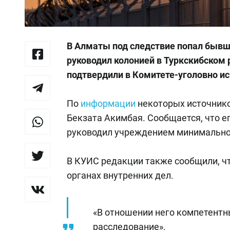
В Алматы под следствие попал бывш
руководил колонией в Туркскибском
подтвердили в Комитете-уголовно и
По
информации
некоторых источнико
Бекзата Акимбая. Сообщается, что е
руководил учреждением минимально
В КУИС редакции также сообщили, ч
органах внутренних дел.
«В отношении него компетентн
расследование»,