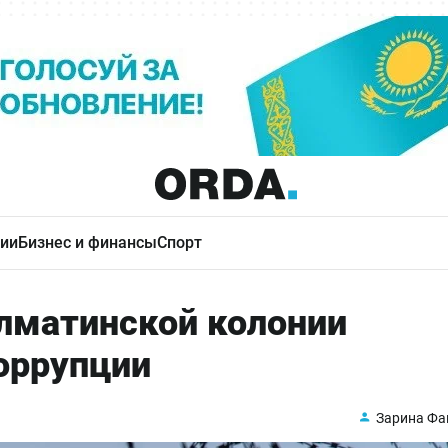
ии
Бизнес и финансы
Спорт
лматинской колонии
оррупции
Зарина Фа