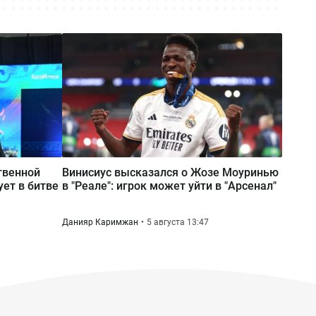
Отец инвестбанкира выкупил
российскую МФО
Сегодня 11:36
Выставка «Город и время»: билет в
счастливое детство
твенной
Винисиус высказался о Жозе Моуринью
ует в битве
в "Реале": игрок может уйти в "Арсенал"
Данияр Каримжан
5 августа 13:47