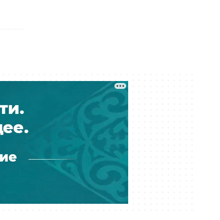
Сатыбалды «Байсат» в Алматы
продали за миллиарды тенге
Вчера 15:45
Сотни жителей Усть-Каменогорска
до сих пор остаются без света
после урагана
Вчера 15:19
Стал известен полный список
обладателей грантов на 2026 год в
Казахстане
Вчера 14:55
В Казахстане подешевели
лекарства: цены снизили более
чем на 20 %
Вчера 14:12
Борьба за танк в Темиртау: аким