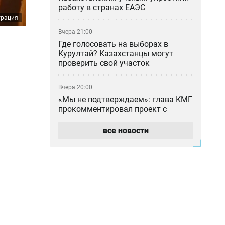
работу в странах ЕАЭС
трация
Вчера 21:00
Где голосовать на выборах в
Курултай? Казахстанцы могут
проверить свой участок
Вчера 20:00
«Мы не подтверждаем»: глава КМГ
прокомментировал проект с
ExxonMobil на 80 млрд долларов
все новости
Вчера 18:42
Общественными работами
наказали мужчину в Алматинской
области за сталкинг
Вчера 17:42
Семья Нурай Серикбай
потребовала более 10 млрд тенге: