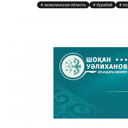
акмолинская область
бурабай
по