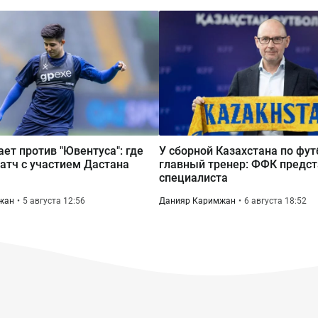
ает против "Ювентуса": где
У сборной Казахстана по фу
атч с участием Дастана
главный тренер: ФФК предст
специалиста
жан
5 августа 12:56
Данияр Каримжан
6 августа 18:52