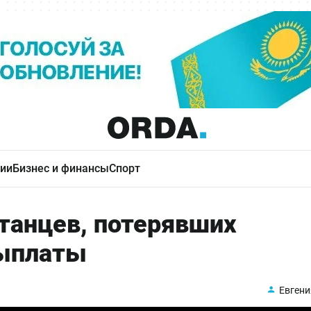
ии
Бизнес и финансы
Спорт
танцев, потерявших
выплаты
Евгени