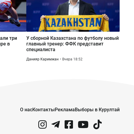
али три
У сборной Казахстана по футболу новый
ре в
главный тренер: ФФК представит
специалиста
Данияр Каримжан
Вчера 18:52
О нас
Контакты
Реклама
Выборы в Курултай