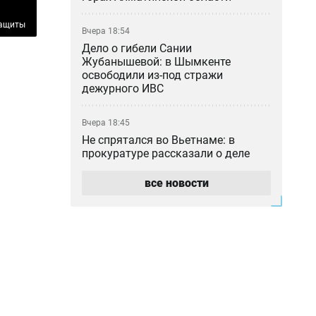
защиты
Вчера 18:54
Дело о гибели Сании
Жубанышевой: в Шымкенте
освободили из-под стражи
дежурного ИВС
Вчера 18:45
Не спрятался во Вьетнаме: в
прокуратуре рассказали о деле
блогера Кайсара Камзы
все новости
Вчера 18:00
Курильщик поджёг, владелец не
уберёг: кто ответил за сгоревшую
Audi в Астане
Вчера 17:33
Скандал в Алматы: шестилетний
особенный ребёнок сбежал из