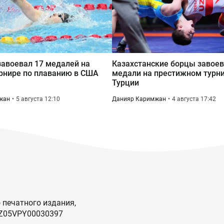
завоевал 17 медалей на
Казахстанские борцы завоев
рнире по плаванию в США
медали на престижном турни
Турции
жан
5 августа 12:10
Данияр Каримжан
4 августа 17:42
 печатного издания,
KZ05VPY00030397