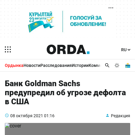
Ордынка
Новости
Расследования
Истории
Комментарии
Бизнес 
Банк Goldman Sachs
предупредил об угрозе дефолта
в США
08 октября 2021
01:16
Редакция