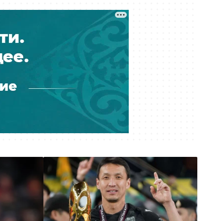
Вчера 11:18
Получила 9 миллионов, а должна
26: как ростовщик из Костаная
обирал людей
Вчера 11:07
Массовые увольнения, угрозы и
проверки: на что жалуются врачи
поликлиники № 1 Алматы
Вчера 10:59
Обещал квартиру на Кипре:
Интерпол вернул в Казахстан
подозреваемого в мошенничестве
Вчера 10:27
К чему придёт суд? Астанчанка
требует компенсацию за
утонувшую во время ливня
иномарку