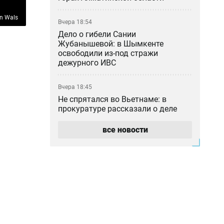
n Wals
Вчера 18:54
Дело о гибели Сании
Жубанышевой: в Шымкенте
освободили из-под стражи
дежурного ИВС
Вчера 18:45
Не спрятался во Вьетнаме: в
прокуратуре рассказали о деле
блогера Кайсара Камзы
все новости
Вчера 18:00
Курильщик поджёг, владелец не
уберёг: кто ответил за сгоревшую
Audi в Астане
Вчера 17:33
Скандал в Алматы: шестилетний
особенный ребёнок сбежал из