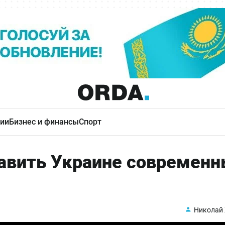
ии
Бизнес и финансы
Спорт
авить Украине современ
Николай