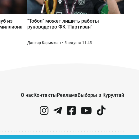
Вчера 10:17
Почти 180 млрд тенге за полгода:
уб из
"Тобол" может лишить работы
почему казахстанцы всё больше
 миллиона
руководство ФК "Партизан"
тратят на ремонт авто
Данияр Каримжан
5 августа 11:45
О нас
Контакты
Реклама
Выборы в Курултай