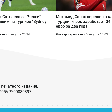
а Сатпаева за "Челси"
Мохамед Салах перешел в кл
чшим на турнире "Sydney
Турции: игрок заработает 34
евро за два года
жан
4 августа 20:34
Данияр Каримжан
5 августа 13:03
 печатного издания,
KZ05VPY00030397