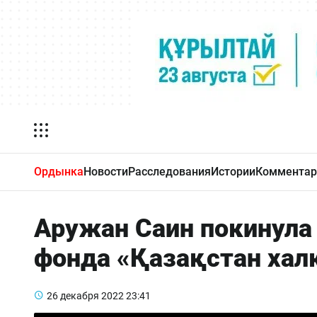
Ордынка
Новости
Расследования
Истории
Комментар
Аружан Саин покинула
фонда «Қазақстан ха
26 декабря 2022
23:41