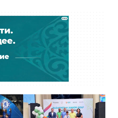
Ждали 15 лет, а живут без газа:
новосёлы в Актобе пожаловались
на квартиры по госпрограмме
Вчера 07:00
Снова жарко — прогноз погоды
на 8 августа