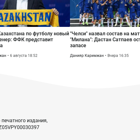
Казахстана по футболу новый
"Челси" назвал состав на ма
енер: ФФК представит
"Милана": Дастан Сатпаев ос
та
запасе
жан
6 августа 18:52
Данияр Каримжан
Вчера 16:35
 печатного издания,
KZ05VPY00030397