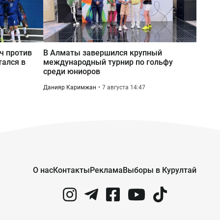
тч против
В Алматы завершился крупный
тался в
международный турнир по гольфу
среди юниоров
Данияр Каримжан
7 августа 14:47
О нас
Контакты
Реклама
Выборы в Курултай