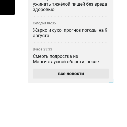
ужинать тяжёлой пищей без вреда
здоровью
Сегодня 06:35
Жарко и сухо: прогноз погоды на 9
августа
Вчера 23:33
Смерть подростка из
Мангистауской области: после
проверки уволили директора
областной детской больницы
все новости
Вчера 22:54
Если не досталось места в
общежитии: в Алматы заработал
ситуационный центр для студентов
Вчера 20:25
Ушёл из жизни отец известного