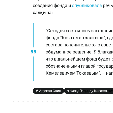
создания фонда и
опубликовала
речь
халқына».
"Сегодня состоялось заседани
фонда "Казахстан халкына", гд
состава попечительского совет
обдуманное решение. Я благод
что в дальнейшем фонд будет р
обозначенными главой госуда
Кемелевичем Токаевым", – нап
Аружан Саин
Фонд "Народу Казахстана