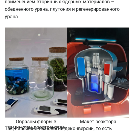
применением вторичных ядерных материалов –
обедненного урана, плутония и регенерированного
урана.
Образцы флоры в
Макет реактора
замкнутом пространстве
Так, новейшие технологии деконверсии, то есть