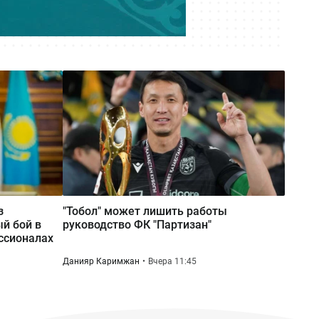
з
"Тобол" может лишить работы
й бой в
руководство ФК "Партизан"
ссионалах
Данияр Каримжан
Вчера 11:45