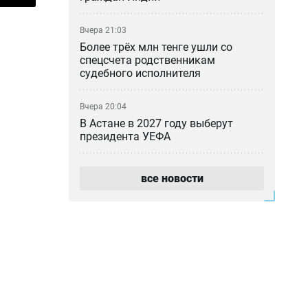
Вчера 21:03
Более трёх млн тенге ушли со
спецсчета родственникам
судебного исполнителя
Вчера 20:04
В Астане в 2027 году выберут
президента УЕФА
Вчера 19:27
все новости
Тигрица в окрестностях Балхаша —
настоящая или ИИ?
Вчера 18:46
«Казахмыс» приступил к
строительству самого глубокого
шахтного ствола в Казахстане