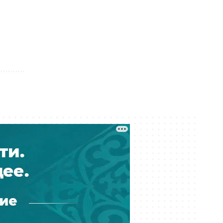
«Если не выйдешь, будем бить
твоего друга»: подростки в
Мангистау избили школьника и
сняли всё на видео